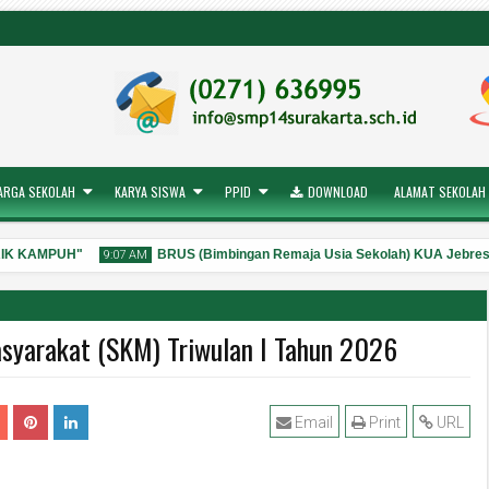
ARGA SEKOLAH
KARYA SISWA
PPID
DOWNLOAD
ALAMAT SEKOLAH
IK KAMPUH"
BRUS (Bimbingan Remaja Usia Sekolah) KUA Jebres
9:07 AM
asyarakat (SKM) Triwulan I Tahun 2026
28
Jul
2026
Email
Print
URL