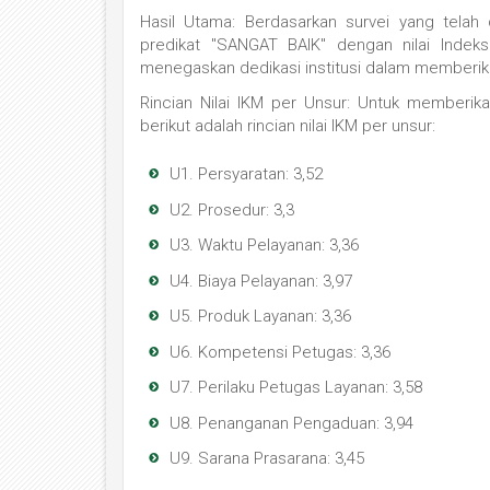
Hasil Utama:
Berdasarkan survei yang telah d
predikat
"SANGAT BAIK"
dengan nilai Indek
menegaskan dedikasi institusi dalam memberik
Rincian Nilai IKM per Unsur:
Untuk memberikan
berikut adalah rincian nilai IKM per unsur:
U1.
Persyaratan:
3,
52
U2.
Prosedur:
3,
3
U3.
Waktu Pelayanan:
3,
36
U4.
Biaya Pelayanan:
3,
97
U5.
Produk Layanan:
3,
36
U6.
Kompetensi Petugas:
3,
36
U7.
Perilaku Petugas Layanan:
3,
58
U8.
Penanganan Pengaduan:
3,
94
U9.
Sarana Prasarana:
3,
45