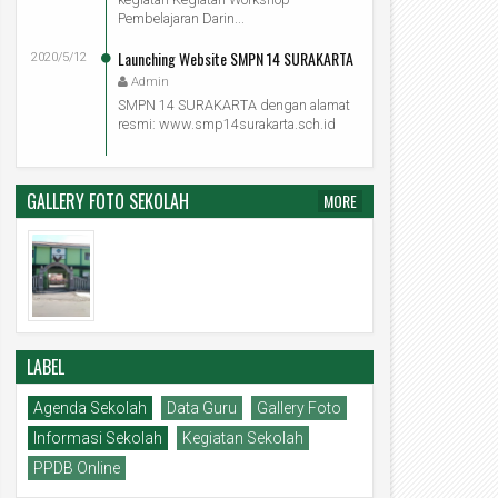
Pembelajaran Darin...
Launching Website SMPN 14 SURAKARTA
2020/5/12
Admin
SMPN 14 SURAKARTA dengan alamat
resmi: www.smp14surakarta.sch.id
GALLERY FOTO SEKOLAH
MORE
LABEL
Agenda Sekolah
Data Guru
Gallery Foto
Informasi Sekolah
Kegiatan Sekolah
PPDB Online