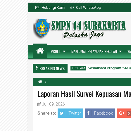
Hubungi Kami
Call WhatsApp
PROFIL
MAKLUMAT PELAYANAN SEKOLAH
W
BREAKING NEWS
Kanal Layanan Pengaduan Resmi
Sosialisasi Program "JAR
 PM
10:00 AM
Laporan Hasil Survei Kepuasan M
Juli 09, 2026
31
Aug
Jul
2026
2026
Share to:
Twitter
Facebook
0