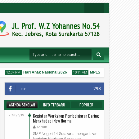
Youtu
Insta
Be
Gra
Chan
M
Nel
Hari Anak Nasional 2026
MPLS Ramah Tahun Ajaran 20
12:07 PM
10:11 AM
Like
298
AGENDA SEKOLAH
INFO TERBARU
POPULER
25
25
Jul
Kegiatan Workshop Pembelajaran Daring
Jul
2020/6/19
2026
2026
Menghadapi New Normal
Admin
SMP Negeri 14 Surakarta mengadakan
kegiatan Kegiatan Workshop