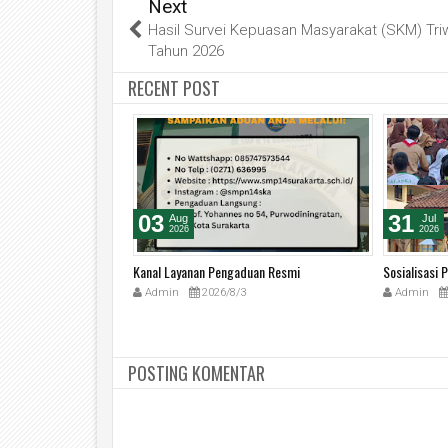
Next
Hasil Survei Kepuasan Masyarakat (SKM) Triw
Tahun 2026
RECENT POST
03
31
Aug
Jul
2026
2026
B / Surat Keterangan
Kanal Layanan Pengaduan Resmi
Sosialisasi
Admin
2026/8/3
Admin
4
POSTING KOMENTAR