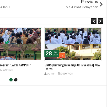
Previous
ulan II
Maklumat Pelayanan
28
Jul
2026
 Program "JARIK KAMPUH"
BRUS (Bimbingan Remaja Usia Sekolah) KUA
Ha
Jebres
2026/7/31
Admin
2026/7/28