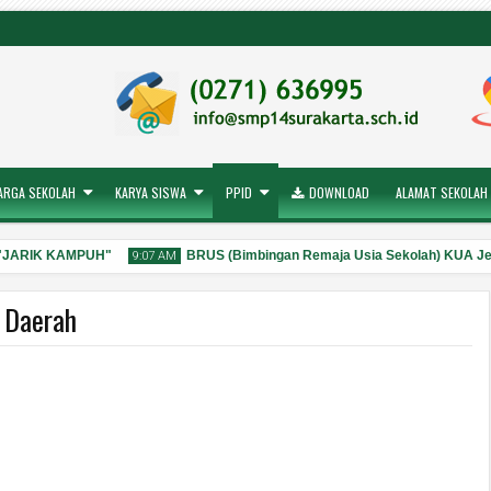
ARGA SEKOLAH
KARYA SISWA
PPID
DOWNLOAD
ALAMAT SEKOLAH
 "JARIK KAMPUH"
BRUS (Bimbingan Remaja Usia Sekolah) KUA Jeb
9:07 AM
 Daerah
28
Jul
2026