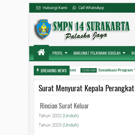
Hubungi Kami
Call WhatsApp
PROFIL
MAKLUMAT PELAYANAN SEKOLAH
W
BREAKING NEWS
Kanal Layanan Pengaduan Resmi
Sosialisasi Program
2:49 PM
10:00 AM
Surat Menyurat Kepala Perangkat
Rincian Surat Keluar
03
31
Aug
Jul
2026
2026
Tahun 2022
(Unduh)
Tahun 2023
(Unduh)