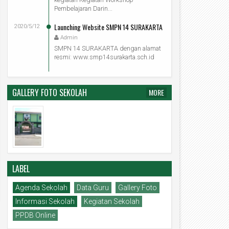
Pembelajaran Darin...
Launching Website SMPN 14 SURAKARTA
2020/5/12
Admin
SMPN 14 SURAKARTA dengan alamat
resmi: www.smp14surakarta.sch.id
GALLERY FOTO SEKOLAH
MORE
LABEL
Agenda Sekolah
Data Guru
Gallery Foto
Informasi Sekolah
Kegiatan Sekolah
PPDB Online