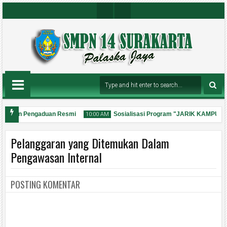
Insta
Youtu
Gra
Be
M
Chan
Nel
Layanan Pengaduan Resmi
Sosialisasi Program "JARIK KAMPUH"
10:00 AM
Pelanggaran yang Ditemukan Dalam
Pengawasan Internal
POSTING KOMENTAR
31
Jul
2026