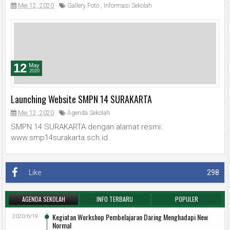
Mei 12, 2020
Gallery Foto
,
Informasi Sekolah
12
May
2020
Launching Website SMPN 14 SURAKARTA
Mei 12, 2020
Agenda Sekolah
SMPN 14 SURAKARTA dengan alamat resmi:
www.smp14surakarta.sch.id
Like
298
AGENDA SEKOLAH
INFO TERBARU
POPULER
Kegiatan Workshop Pembelajaran Daring Menghadapi New
2020/6/19
Normal