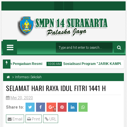
Insta
Youtu
Gra
Be
M
Chan
Nel
ayanan Pengaduan Resmi
Sosialisasi Program "JARIK KAMPUH"
10:00 AM
Informasi Sekolah
SELAMAT HARI RAYA IDUL FITRI 1441 H
Mei 20, 2020
31
Jul
2026
Share to:
0
Email
Print
URL