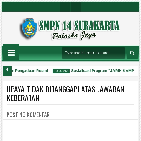
Insta
Youtu
Gra
Be
M
Chan
Nel
Layanan Pengaduan Resmi
Sosialisasi Program "JARIK KAMPUH"
10:00 AM
UPAYA TIDAK DITANGGAPI ATAS JAWABAN
KEBERATAN
POSTING KOMENTAR
31
Jul
2026