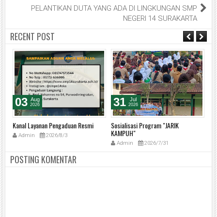
PELANTIKAN DUTA YANG ADA DI LINGKUNGAN SMP
NEGERI 14 SURAKARTA
RECENT POST
03
31
Aug
Jul
2026
2026
Kanal Layanan Pengaduan Resmi
Sosialisasi Program "JARIK
BR
KAMPUH"
Se
Admin
2026/8/3
Admin
2026/7/31
POSTING KOMENTAR