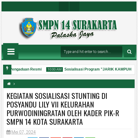
Insta
Youtu
Gra
Be
M
Chan
Nel
anan Pengaduan Resmi
Sosialisasi Program "JARIK KAMPUH"
10:00 AM
KEGIATAN SOSIALISASI STUNTING DI
POSYANDU LILY VII KELURAHAN
PURWODININGRATAN OLEH KADER PIK-R
31
Jul
2026
SMPN 14 KOTA SURAKARTA
Mei 07, 2024