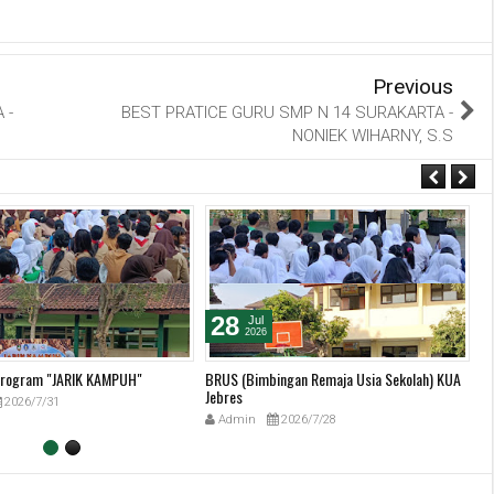
Previous
 -
BEST PRATICE GURU SMP N 14 SURAKARTA -
NONIEK WIHARNY, S.S
28
Jul
2026
 Program "JARIK KAMPUH"
BRUS (Bimbingan Remaja Usia Sekolah) KUA
Ha
Jebres
2026/7/31
Admin
2026/7/28