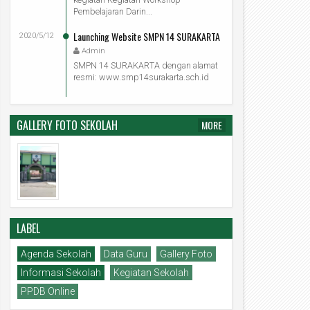
Pembelajaran Darin...
Launching Website SMPN 14 SURAKARTA
2020/5/12
Admin
SMPN 14 SURAKARTA dengan alamat
resmi: www.smp14surakarta.sch.id
GALLERY FOTO SEKOLAH
MORE
25
25
Jul
Jul
2026
2026
LABEL
ri Anak Nasional 2026
MPLS Ramah Tahun Ajaran 2026/2027
Admin
2026/7/25
Admin
2026/7/25
Agenda Sekolah
Data Guru
Gallery Foto
Informasi Sekolah
Kegiatan Sekolah
PPDB Online