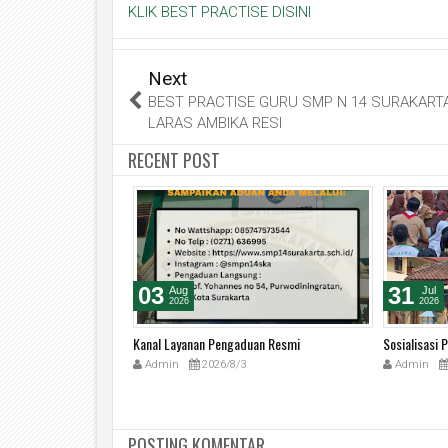
KLIK BEST PRACTISE DISINI
Next
BEST PRACTISE GURU SMP N 14 SURAKARTA
LARAS AMBIKA RESI
RECENT POST
03
31
Aug
Jul
2026
2026
B / Surat Keterangan
Kanal Layanan Pengaduan Resmi
Sosialisasi
Admin
2026/8/3
Admin
4
POSTING KOMENTAR