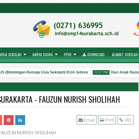
ARGA SEKOLAH
KARYA SISWA
PPID
DOWNLOAD
ALAMAT SEKOLAH
 (Bimbingan Remaja Usia Sekolah) KUA Jebres
Hari Anak Nasio
12:07 PM
SURAKARTA - FAUZUN NURISH SHOLIHAH
25
Jul
2026
Email
Print
URL
 FAUZUN NURISH SHOLIHAH