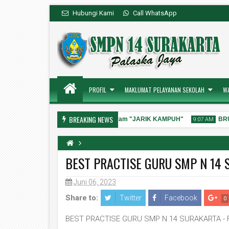
Hubungi Kami
Call WhatsApp
PROFIL
MAKLUMAT PELAYANAN SEKOLAH
W
BREAKING NEWS
uan Resmi
Sosialisasi Program "JARIK KAMPUH"
BRUS
10:00 AM
9:07 AM
BEST PRACTISE GURU SMP N 14 
Juni 06, 2023
31
28
Jul
Jul
2026
2026
Share to:
Twitter
Facebook
0
BEST PRACTISE GURU SMP N 14 SURAKARTA -