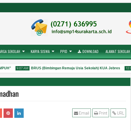
ARGA SEKOLAH
KARYA SISWA
PPID
DOWNLOAD
ALAMAT SEKOLAH
PUH"
BRUS (Bimbingan Remaja Usia Sekolah) KUA Jebres
9:07 AM
12:07
madhan
28
25
Jul
2026
Email
Print
URL