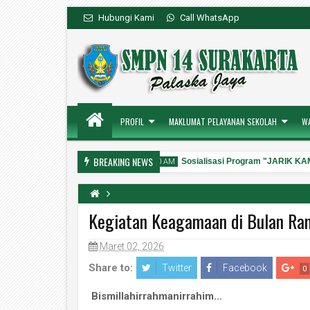
Hubungi Kami
Call WhatsApp
PROFIL
MAKLUMAT PELAYANAN SEKOLAH
W
BREAKING NEWS
nal Layanan Pengaduan Resmi
Sosialisasi Program "JARIK KAM
10:00 AM
Kegiatan Keagamaan di Bulan Ra
Maret 02, 2026
31
Jul
2026
Share to:
Twitter
Facebook
0
Bismillahirrahmanirrahim…