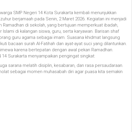
 warga SMP Negeri 14 Kota Surakarta kembali menunjukkan
Dzuhur berjamaah pada Senin, 2 Maret 2026. Kegiatan ini menjadi
n Ramadhan di sekolah, yang bertujuan memperkuat ibadah,
slami di kalangan siswa, guru, serta karyawan. Barisan shaf
eorang guru agama sebagai imam. Suasana khidmat langsung
kuti bacaan surah Al-Fatihah dan ayat-ayat suci yang dilantunkan.
 istimewa karena bertepatan dengan awal pekan Ramadhan.
 14 Surakarta menyampaikan pengingat singkat:
uga sarana melatih disiplin, kesabaran, dan rasa persaudaraan.
p sholat sebagai momen muhasabah diri agar puasa kita semakin