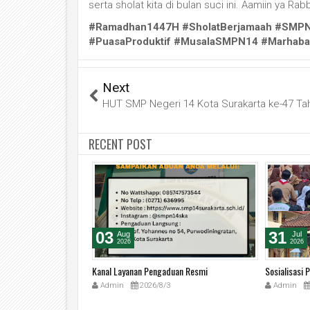
serta sholat kita di bulan suci ini. Aamiin ya Rabb
#Ramadhan1447H #SholatBerjamaah #SMPN
#PuasaProduktif #MusalaSMPN14 #Marhab
Next
HUT SMP Negeri 14 Kota Surakarta ke-47 Ta
RECENT POST
03
31
Aug
Jul
2026
2026
B / Surat Keterangan
Kanal Layanan Pengaduan Resmi
Sosialisasi
Admin
2026/8/3
Admin
4