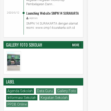
Pembelajaran Darin...
Launching Website SMPN 14 SURAKARTA
2020/5/12
Admin
SMPN 14 SURAKARTA dengan alamat
resmi: www.smp14surakarta.sch.id
GALLERY FOTO SEKOLAH
MORE
LABEL
Agenda Sekolah
Data Guru
Gallery Foto
Informasi Sekolah
Kegiatan Sekolah
PPDB Online