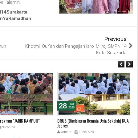
al ‘alamin.
14Surakarta
anYaRamadhan
Previous
hun
Khotmil Qur'an dan Pengajian Isro' Mi'roj SMPN 14
Kota Surakarta
28
Jul
2026
 Program "JARIK KAMPUH"
BRUS (Bimbingan Remaja Usia Sekolah) KUA
Ha
Jebres
2026/7/31
Admin
2026/7/28