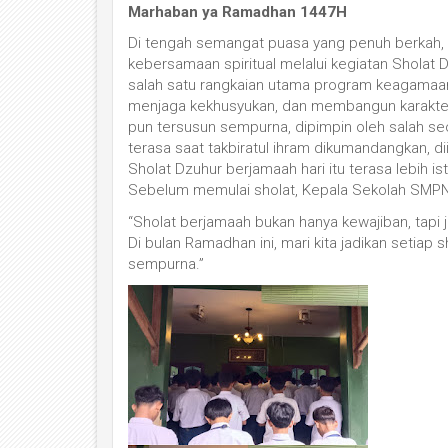
Marhaban ya Ramadhan 1447H
Di tengah semangat puasa yang penuh berkah,
kebersamaan spiritual melalui kegiatan Sholat 
salah satu rangkaian utama program keagamaa
menjaga kekhusyukan, dan membangun karakter I
pun tersusun sempurna, dipimpin oleh salah s
terasa saat takbiratul ihram dikumandangkan, dii
Sholat Dzuhur berjamaah hari itu terasa lebih
Sebelum memulai sholat, Kepala Sekolah SMPN
“Sholat berjamaah bukan hanya kewajiban, tapi j
Di bulan Ramadhan ini, mari kita jadikan setia
sempurna.”