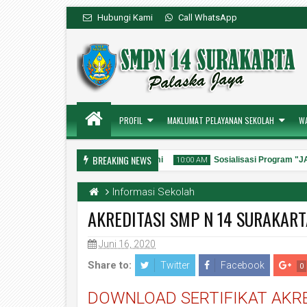
Hubungi Kami
Call WhatsApp
PROFIL
MAKLUMAT PELAYANAN SEKOLAH
W
BREAKING NEWS
Kanal Layanan Pengaduan Resmi
Sosialisasi Program "J
49 PM
10:00 AM
Informasi Sekolah
AKREDITASI SMP N 14 SURAKART
Juni 16, 2020
03
31
Aug
Jul
2026
2026
Share to:
Twitter
Facebook
0
DOWNLOAD SERTIFIKAT AKR