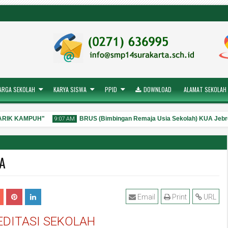
ARGA SEKOLAH
KARYA SISWA
PPID
DOWNLOAD
ALAMAT SEKOLAH
ARIK KAMPUH"
BRUS (Bimbingan Remaja Usia Sekolah) KUA Jebre
9:07 AM
A
28
Jul
2026
Email
Print
URL
EDITASI SEKOLAH