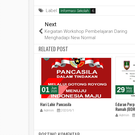
Label:
Informasi Sekolah
Next
Kegiatan Workshop Pembelajaran Daring
Menghadapi New Normal
RELATED POST
01
29
Jun
May
2020
2020
Hari Lahir Pancasila
Edaran Perp
Rumah (BDR)
2
Admin
2020/6/1
Admin
POSTING KOMENTAR