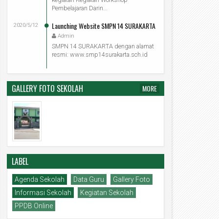
Pembelajaran Darin...
Launching Website SMPN 14 SURAKARTA
2020/5/12
Admin
SMPN 14 SURAKARTA dengan alamat
resmi: www.smp14surakarta.sch.id
GALLERY FOTO SEKOLAH
MORE
20
12
May
May
2020
2020
LABEL
NFO KELULUSAN
Foto Fasilitas Sekolah
Agenda Sekolah
Data Guru
Gallery Foto
Admin
2020/5/20
Admin
2020/5/12
Informasi Sekolah
Kegiatan Sekolah
PPDB Online