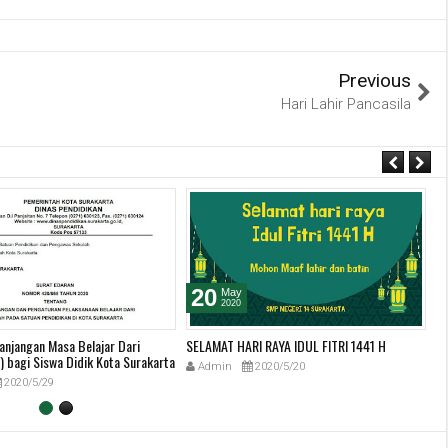
Previous
Hari Lahir Pancasila
20
May
2020
anjangan Masa Belajar Dari
SELAMAT HARI RAYA IDUL FITRI 1441 H
I
 bagi Siswa Didik Kota Surakarta
Admin
2020/5/20
2020/5/29