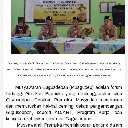
(dok. smpn14ska dari kiri kanan: Ibu Dra. Liestyani Dhamayanti, M.Pd Kepala SMPN 14 Surakarta;
Kak Dhimas Suro, S.Pd Sekretaris Kwartir Cabang Surakarta,
Kak Sunarto, S.Pd Pembina Pramuka
SDIT Nur Hidayah,
Kak Maryanto, S.Pd Ketua Kwartir Ranting Kecamatan Jebres)
Musyawarah Gugusdepan (Musgudep) adalah forum
tertinggi Gerakan Pramuka yang diselenggarakan oleh
Gugusdepan Gerakan Pramuka. Musgudep membahas
dan memutuskan hal-hal penting dalam pengembangan
Gugusdepan, seperti AD/ART, Program Kerja, dan
kebijakan-kebijakan strategis Gugusdepan.
Musyawarah Pramuka memiliki peran penting dalam