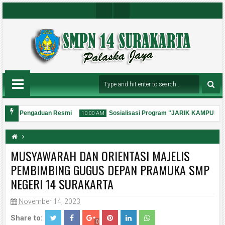
Insta
Youtu
Gra
Be
M
Chan
Nel
anan Pengaduan Resmi
Sosialisasi Program "JARIK KAMPUH"
10:00 AM
MUSYAWARAH DAN ORIENTASI MAJELIS
PEMBIMBING GUGUS DEPAN PRAMUKA SMP
NEGERI 14 SURAKARTA
31
Jul
2026
November 14, 2023
Share to:
0