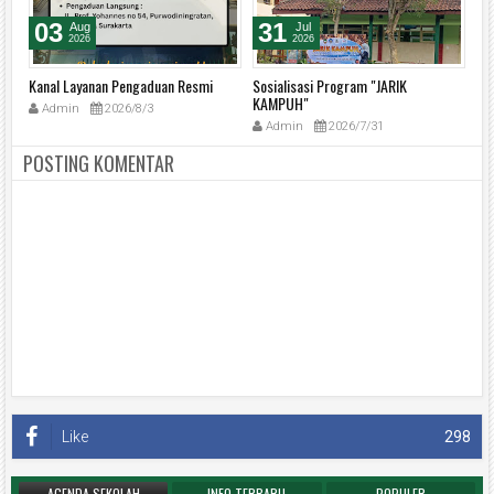
03
31
Aug
Jul
2026
2026
Kanal Layanan Pengaduan Resmi
Sosialisasi Program "JARIK
BR
KAMPUH"
Se
Admin
2026/8/3
Admin
2026/7/31
POSTING KOMENTAR
Like
298
AGENDA SEKOLAH
INFO TERBARU
POPULER